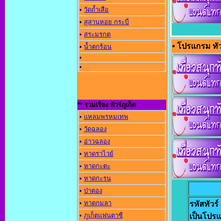
•
วัดถ้ำเสือ
•
สุสานหอย กระบี่
•
สระมรกต
• โปรแกรม ทัว
•
น้ำตกร้อน
•
•
** รวมเรื่อง ทัวร์ภูเก็ต
•
แหลมพรหมเทพ
•
วัดฉลอง
•
อ่าวฉลอง
•
หาดราไวย์
•
หาดกะตะ
•
หาดกะรน
•
ป่าตอง
•
หาดกมลา
รหัสทัวร
•
ภูเก็ตแฟนตาซี
เป็นโปรแ