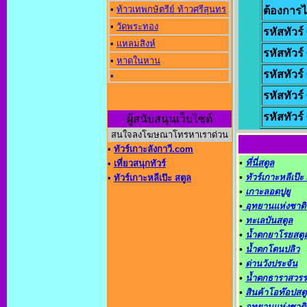
•
ท้าวเทพกษัตรีย์ ท้าวศรีสุนทร
ต้องการไป
•
วัดพระทอง
รหัสทัวร
•
แหลมสิงห์
รหัสทัวร
•
หาดในหาน
รหัสทัวร
•
รหัสทัวร
รหัสทัวร
ผู้สนับสนุนเว็บไซต์
สนใจลงโฆษณาโทรหาเราด่วน
•
ทัวร์เกาะลังกาวี.com
•
ที่นี่สตูล
•
เที่ยวสนุกทัวร์
•
ทัวร์เกาะหลีเป๊
•
ทัวร์เกาะหลีเป๊ะ สตูล
•
เกาะลอดปูยู
•
อุทยานแห่งชาติ
•
ทะเลบันสตูล
•
น้ำตกยาโรยสตู
•
น้ำตกโตนปลิว
•
ด่านวังประจัน
•
น้ำตกธาราสวรร
•
สินค้าโอท๊อปสต
•
อุทยานแห่งชาติ