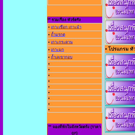
** รวมเรื่อง ทัวร์ตรัง
•
เกาะเชือก เกาะม้า
•
ถ้ำมรกต
•
เกาะกระดาน
• โปรแกรม ทัว
•
เกาะมุก
•
ถ้ำเลเขากอบ
•
•
•
•
•
•
•
•
•
** จองที่พักในจังหวัดตรัง (ราคา
ถูก)