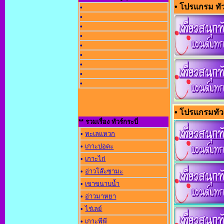
• โปรแกรม ทัวร์
•
•
•
•
•
•
•
•
•
• โปรแกรมทัวร
** รวมเรื่อง ทัวร์กระบี่
•
ทะเลแหวก
•
เกาะปอดะ
•
เกาะไก่
•
อ่าวโล๊ะซามะ
•
เขาขนาบน้ำ
•
อ่าวมาหยา
•
ไร่เลย์
•
เกาะพีพี