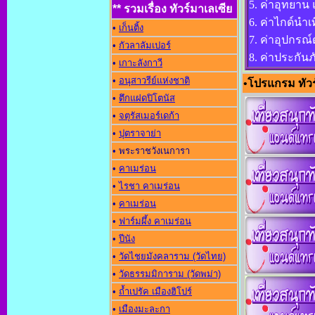
5. ค่าอุทยาน
** รวมเรื่อง ทัวร์มาเลเซีย
6. ค่าไกด์นำเท
•
เก็นติ้ง
7. ค่าอุปกร
•
กัวลาลัมเปอร์
8. ค่าประกัน
•
เกาะลังกาวี
•
อนุสาวรีย์แห่งชาต
•
โปรแกรม ทัวร
•
ตึกแฝดปิโตนัส
•
จตุรัสเมอร์เดก้า
•
ปุตราจาย่า
• พระราชวังเนการา
•
คาเมร่อน
•
ไรชา คาเมร่อน
•
คาเมร่อน
•
ฟาร์มผึ้ง คาเมร่อน
•
ปีนัง
•
วัดไชยมังคลาราม (วัดไทย)
•
วัดธรรมมิการาม (วัดพม่า)
•
ถ้ำเปรัค เมืองฮิโปร์
•
เมืองมะละกา