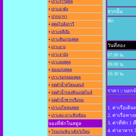
•
เกาะราวีสตูล
•
เกาะอาดัง
จากนั้น
•
ปากบารา
พัก
•
สตูลไปลังกาวี
•
เกาะหลีเป๊ะ
•
เกาะหินงามสตูล
วันที่สอง
•
เกาะยาง
•
เกาะจาบัง
07.00 น.
•
เกาะดงสตูล
09.00 น.
•
ล่องแก่งสตูล
10.30 น.
•
เกาะรอกลอยสตูล
•
จุดดำน้ำสโตนเฮนจ์
ราคา :: บอกจำ
•
จุดดำน้ำกองหินแปดไมล์
โปรแกรมทัวร์
•
จุดดำน้ำซากเรือจม
1. ค่าเรือเดิ
•
เกาะบุโหลนสตูล
2. ค่าเรือหา
•
เกาะดง เกาะหินซ้อน
3. ค่าที่พัก 1 
จองที่พักในสตูล
4. ค่าอาหาร 3
•
โรงแรมพินาเคิลวังใหม่