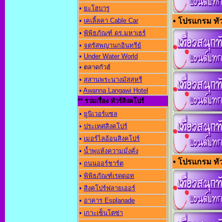
•
ยะโฮบารู
•
เคเลิ้ลคา Cable Car
• โปรแกรม ทัวร
•
พิพิธภัณฑ์ ดร.มหาเธร์
•
จตุรัสพญานกอินทรีย์
•
Under Water World
• ตลาดกัวฮ์
•
สุสานพระนางมัสสุหรี
•
Awanna Langawi Hotel
** รวมเรื่อง ทัวร์สิงคโปร์
•
ยูนิเวอร์แซล
•
ประเทศสิงคโปร์
•
เมอร์ไลอ้อนสิงคโปร์
•
น้ำพุแห้งความมั่งคั่ง
• โปรแกรม ทัวร
•
ถนนออร์ชาร์ต
•
พิพิธภัณฑ์เรดดอท
•
สิงคโปร์ฟลายเออร์
•
อาคาร Esplanade
•
เกาะเซ็นโตซ่า