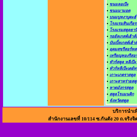
•
ขนมลอเป๊ะ
•
ขนมมามอด
•
บนมบูหงาบูดะฮ์
•
โรงแรมสินเกียรต
•
โรงแรมสตูลธาน
•
รอยัลเกสต์เฮ้าส์
•
บับเบิ้ลเกสต์เฮ้าส
•
อุดมสุขรีสอร์ทส
•
เหรียญทองรีสอร
•
ทัวร์สตูล หลีเป๊ะ
•
ทัวร์หลีเป๊ะเดย์ท
•
เกาะเภตราสตูล
•
เกาะสาหร่ายสตู
•
หาดมังกรสตูล
•
สตูลโรแมนติก
•
จังหวัดสตูล
บริการนำเท
สำนักงานเลขที่ 10/114 ซ.กันตัง 20 ถ.จริงจิ