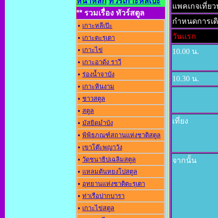
หน้าหลัก
ทัวร์เกาะหลีเป๊ะ
แพคเกจเที่ยวหล
** รวมเรื่อง ทัวร์สตูล
กำหนดการเด
•
เกาะหลีเป๊ะ
วันแรก
•
เกาะตะรุเตา
•
เกาะไข่
10.00 น.
•
เกาะอาดัง ราว
•
ร่องน้ำจาบัง
10.30 น.
•
เกาะหินงาม
•
ชาวสตูล
•
สตูล
เที่ยง
•
มัสยิดมำบัง
•
พิพิธภณฑ์สถานแห่งชาติสตูล
•
เขาโต๊ะพญาวัง
•
วัดชนาธิปเฉลิมสตูล
จากนั้น
•
แหลมตันหยงโปสตูล
•
อุทยานแห่งชาติตะรุเตา
•
ท่าเรือปากบารา
•
เกาะไข่สตูล