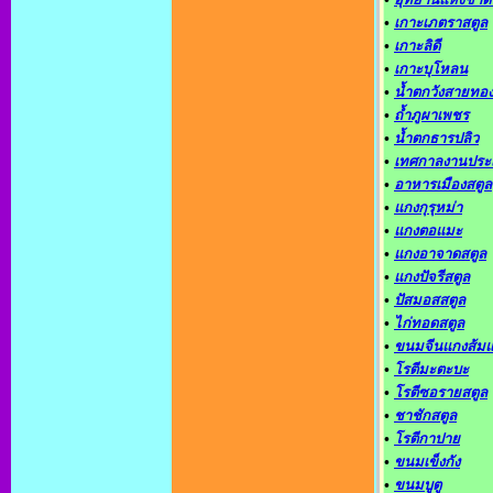
•
เกาะเภตราสตูล
•
เกาะลิดี
•
เกาะบุโหลน
•
น้ำตกวังสายทอ
•
ถ้ำภูผาเพชร
•
น้ำตกธารปลิว
•
เทศกาลงานประ
•
อาหารเมืองสตูล
•
แกงกุรุหม่า
•
แกงตอแมะ
•
แกงอาจาดสตูล
•
แกงปัจรีสตูล
•
ปัสมอสสตูล
•
ไก่ทอดสตูล
•
ขนมจีนแกงส้ม
•
โรตีมะตะบะ
•
โรตีซอรายสตูล
•
ชาชักสตูล
•
โรตีกาปาย
•
ขนมเข็งกัง
•
ขนมบูตู