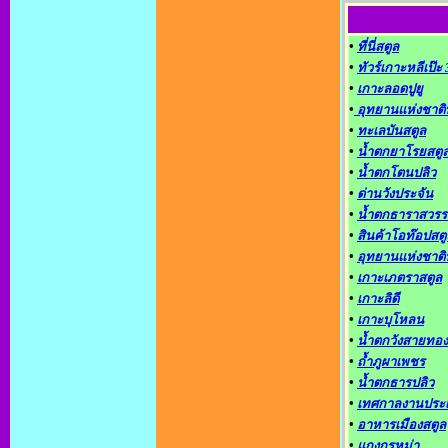
•
ที่นี่สตูล
•
ทัวร์เกาะหลีเป๊ะ
•
เกาะลอดปูยู
•
อุทยานแห่งชาติ
•
ทะเลบันสตูล
•
น้ำตกยาโรยสตู
•
น้ำตกโตนปลิว
•
ด่านวังประจัน
•
น้ำตกธาราสวรร
•
สินค้าโอท๊อปสตู
•
อุทยานแห่งชาติ
•
เกาะเภตราสตูล
•
เกาะลิดี
•
เกาะบุโหลน
•
น้ำตกวังสายทอง
•
ถ้ำภูผาเพชร
•
น้ำตกธารปลิว
•
เทศกาลงานประ
•
อาหารเมืองสตูล
•
แกงกุรุหม่า