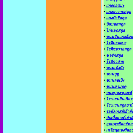
•
แกงตอแมะ
•
แกงอาจาดสตูล
•
แกงปัจรีสตูล
•
ปัสมอสสตูล
•
ไก่ทอดสตูล
•
ขนมจีนแกงส้ม
•
โรตีมะตะบะ
•
โรตีซอรายสตูล
•
ชาชักสตูล
•
โรตีกาปาย
•
ขนมเข็งกัง
•
ขนมบูตู
•
ขนมลอเป๊ะ
•
ขนมมามอด
•
บนมบูหงาบูดะฮ์
•
โรงแรมสินเกียรต
•
โรงแรมสตูลธาน
•
รอยัลเกสต์เฮ้าส์
•
บับเบิ้ลเกสต์เฮ้าส์
•
อุดมสุขรีสอร์ทส
•
เหรียญทองรีสอร