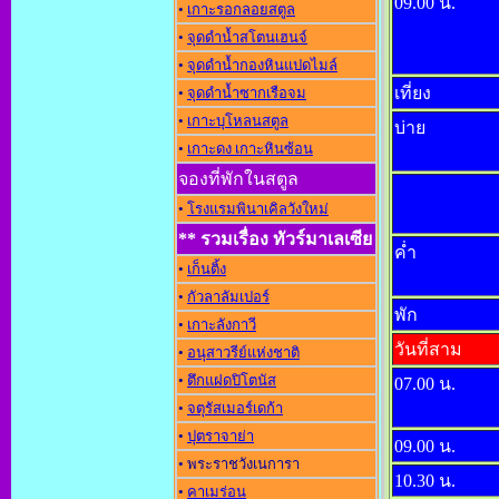
09.00 น.
•
เกาะรอกลอยสตูล
•
จุดดำน้ำสโตนเฮนจ์
•
จุดดำน้ำกองหินแปดไมล์
เที่ยง
•
จุดดำน้ำซากเรือจม
•
เกาะบุโหลนสตูล
บ่าย
•
เกาะดง เกาะหินซ้อน
จองที่พักในสตูล
•
โรงแรมพินาเคิลวังใหม่
** รวมเรื่อง ทัวร์มาเลเซีย
ค่ำ
•
เก็นติ้ง
•
กัวลาลัมเปอร์
พัก
•
เกาะลังกาวี
วันที่สาม
•
อนุสาวรีย์แห่งชาต
•
ตึกแฝดปิโตนัส
07.00 น.
•
จตุรัสเมอร์เดก้า
•
ปุตราจาย่า
09.00 น.
• พระราชวังเนการา
10.30 น.
•
คาเมร่อน