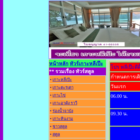
หน้าหลัก
ทัวร์เกาะหลีเป๊ะ
โปร หลีเป๊ะดี
** รวมเรื่อง ทัวร์สตูล
กำหนดการเดิน
•
เกาะหลีเป๊ะ
วันแรก
•
เกาะตะรุเตา
•
เกาะไข่
06.00 น.
•
เกาะอาดัง ราว
•
ร่องน้ำจาบัง
09.30 น.
•
เกาะหินงาม
•
ชาวสตูล
•
สตูล