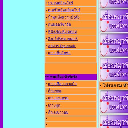
•
ประเทศสิงคโปร์
•
เมอร์ไลอ้อนสิงคโปร์
•
น้ำพุแห้งความมั่งคั่ง
•
ถนนออร์ชาร์ต
•
พิพิธภัณฑ์เรดดอท
•
สิงคโปร์ฟลายเออร์
•
อาคาร Esplanade
•
เกาะเซ็นโตซ่า
** รวมเรื่อง ทัวร์ตรัง
•
เกาะเชือก เกาะม้า
• โปรแกรม ทัวร
•
ถ้ำมรกต
•
เกาะกระดาน
•
เกาะมุก
•
ถ้ำเลเขากอบ
•
•