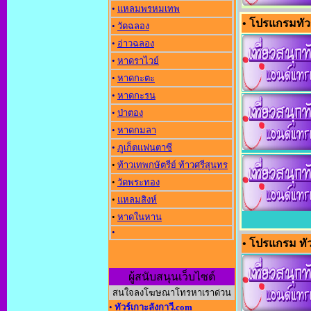
•
แหลมพรหมเทพ
• โปรแกรมทัวร
•
วัดฉลอง
•
อ่าวฉลอง
•
หาดราไวย์
•
หาดกะตะ
•
หาดกะรน
•
ป่าตอง
•
หาดกมลา
•
ภูเก็ตแฟนตาซี
•
ท้าวเทพกษัตรีย์ ท้าวศรีสุนทร
•
วัดพระทอง
•
แหลมสิงห์
•
หาดในหาน
•
• โปรแกรม ทัว
ผู้สนับสนุนเว็บไซต์
สนใจลงโฆษณาโทรหาเราด่วน
•
ทัวร์เกาะลังกาวี.com