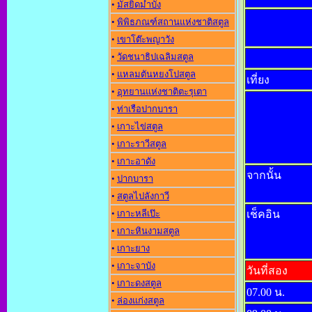
•
มัสยิดมำบัง
•
พิพิธภณฑ์สถานแห่งชาติสตูล
•
เขาโต๊ะพญาวัง
•
วัดชนาธิปเฉลิมสตูล
•
แหลมตันหยงโปสตูล
เที่ยง
•
อุทยานแห่งชาติตะรุเตา
•
ท่าเรือปากบารา
•
เกาะไข่สตูล
•
เกาะราวีสตูล
•
เกาะอาดัง
จากนั้น
•
ปากบารา
•
สตูลไปลังกาวี
•
เกาะหลีเป๊ะ
เช็คอิน
•
เกาะหินงามสตูล
•
เกาะยาง
•
เกาะจาบัง
วันที่สอง
•
เกาะดงสตูล
07.00 น.
•
ล่องแก่งสตูล