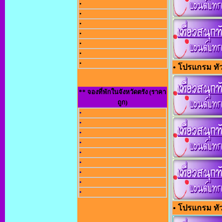
•
•
•
•
•
•
•
• โปรแกรม ทัวร
** จองที่พักในจังหวัดตรัง (ราคา
ถูก)
•
•
•
•
•
•
•
•
•
• โปรแกรม ทัว