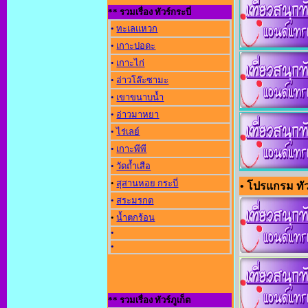
** รวมเรื่อง ทัวร์กระบี่
•
ทะเลแหวก
•
เกาะปอดะ
•
เกาะไก่
•
อ่าวโล๊ะซามะ
•
เขาขนาบน้ำ
•
อ่าวมาหยา
•
ไร่เลย์
•
เกาะพีพี
•
วัดถ้ำเสือ
•
สุสานหอย กระบี่
• โปรแกรม ทัวร์
•
สระมรกต
•
น้ำตกร้อน
•
•
** รวมเรื่อง ทัวร์ภูเก็ต