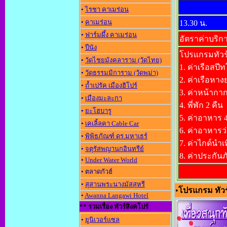
•
ไรชา คาเมร่อน
•
คาเมร่อน
13.30 น.
•
ฟาร์มผึ้ง คาเมร่อน
อัตราค่าบริกา
•
ปีนัง
โปรแกรมทัวร์
•
วัดไชยมังคลาราม (วัดไทย)
1. ค่าเรือสป
•
วัดธรรมมิการาม (วัดพม่า)
2. ค่าเรือหาง
•
ถ้ำเปรัค เมืองฮิโปร์
3. ค่าหน้ากาก
•
เมืองมะละกา
4. พี่พัก 2 คืน
•
ยะโฮบารู
5. ค่าอาหาร 4
•
เคเลิ้ลคา Cable Car
6. ค่าอาหารว่
•
พิพิธภัณฑ์ ดร.มหาเธร์
7. ค่าไกด์นำเท
•
จตุรัสพญานกอินทรีย์
8. ค่าประกัน
•
Under Water World
• ตลาดกัวฮ์
•
สุสานพระนางมัสสุหรี
•
โปรแกรม ทัวร
•
Awanna Langawi Hotel
** รวมเรื่อง ทัวร์สิงคโปร์
•
ยูนิเวอร์แซล