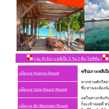
รวม ทัวร์เกาะหลีเป๊ะ 3 วัน 2 คืน โฮซีซั่น
|
ทริปเกาะหลีเป๊ะ
แพ็คเกจ Ananya Resort
หากท่านพักรีสอร์
ซึ่ง ท่านจะต้องน
แพ็คเกจ Varin Beach Resort
แต่ในทางกลับกัน 
ก็จะเข้าจอดที่ ห
แพ็คเกจ พัก Mountain Resort