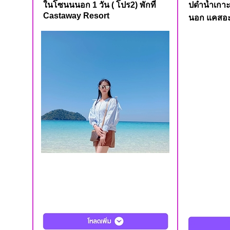
ในโซนนนอก 1 วัน ( โปร2) พักที่
ปดำน้ำเกา
Castaway Resort
นอก แคสอะเ