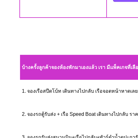
บ้างครั้งลูกค้าจองห้องพักมาเองแล้ว เรา มีแพ็คเกจที่เลื
1. จองเรือสปีดโบ้ท เดินทางไปกลับ เรือจอดหน้าหาดเล
2. จองรถตู้รับส่ง + เรือ Speed Boat เดินทางไปกลับ ร
3. จองรถรับส่งสนามบิน+เรือไปกลับ+ทัวร์ดำน้ำดูปะการั