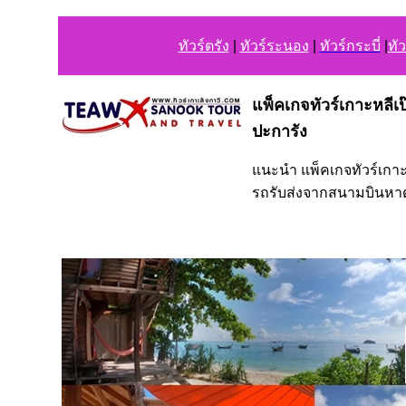
ทัวร์ตรัง
|
ทัวร์ระนอง
|
ทัวร์กระบี่
|
ทัว
แพ็คเกจทัวร์เกาะหลีเ
ปะการัง
แนะนำ แพ็คเกจทัวร์เกาะห
รถรับส่งจากสนามบินหาด