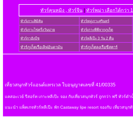
ทัวร์คุนหมิง , ทัวร์จีน
|
ทัวร์พม่า เลือกได้กว่
ทัวร์เกาะสิมิลัน
ทัวร์หมู่เกาะสุรินทร์
ทัวร์เกาะไข่ครึ่งวันบ่าย
ทัวร์เกาะพีพีจากภูเก็ต
ทัวร์กาฮังบีช
ทัวร์หลีเป๊ะ 3 วัน 2 คืน
ทัวร์ภูเก็ตเรือเลิฟอันดามัน
ทัวร์ภูเก็ตลงเรือซีสตาร์
เที่ยวสนุกทัวร์แอนด์แทรเวล ใบอนุญาตเลขที่ 41/00335
แคสอะเวย์ รีสอร์ท เกาะหลีเป๊ะ จอง กับเที่ยวสนุกทัวร์ ถูกกว่า ฟรี ทัวร์ดำน
แนะนำ แพ็คเกจทัวร์หลีเป๊ะ พัก Castaway lipe resort จองกับ เที่ยวสนุกท