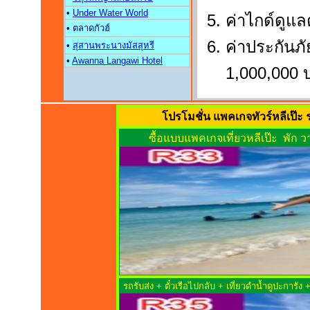
•
Under Water World
ค่าไกด์ดูแ
• ตลาดกัวฮ์
ค่าประกันภั
•
สุสานพระนางมัสสุหรี
•
Awanna Langawi Hotel
1,000,000 
โปรโมชั่น แพคเกจทัวร์หลีเป๊ะ ร
ซื้อแบบแพคเกจเที่ยวหลีเป๊ะ พัก ว
รถรับส่ง + ตั๋วเรือไปกลับ + เที่ยวดำน้ำดูปะการัง