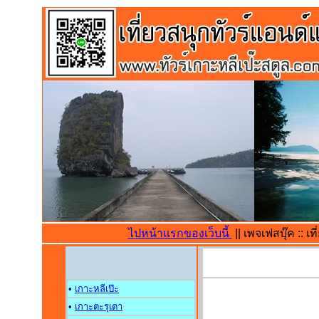
ไปหน้าแรกของเว็บนี้
|| เพจเฟสบุ๊ค :: 
•
เกาะหลีเป๊ะ
•
เกาะตะรุเตา