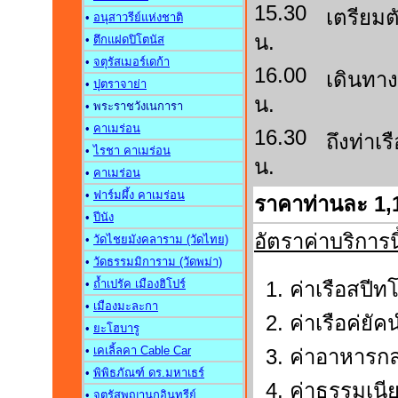
15.30
เตรียมต
•
อนุสาวรีย์แห่งชาต
น.
•
ตึกแฝดปิโตนัส
•
จตุรัสเมอร์เดก้า
16.00
เดินทาง
•
ปุตราจาย่า
น.
• พระราชวังเนการา
•
คาเมร่อน
16.30
ถึงท่าเ
•
ไรชา คาเมร่อน
น.
•
คาเมร่อน
•
ฟาร์มผึ้ง คาเมร่อน
ราคาท่านละ 1,
•
ปีนัง
อัตราค่าบริการ
•
วัดไชยมังคลาราม (วัดไทย)
•
วัดธรรมมิการาม (วัดพม่า)
•
ถ้ำเปรัค เมืองฮิโปร์
ค่าเรือสปีท
•
เมืองมะละกา
ค่าเรือค่ยัค
•
ยะโฮบารู
•
เคเลิ้ลคา Cable Car
ค่าอาหารกล
•
พิพิธภัณฑ์ ดร.มหาเธร์
ค่าธรรมเนีย
•
จตุรัสพญานกอินทรีย์