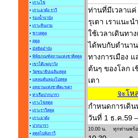
•
เกาะไข่
ท่านที่มีเวลาแค
•
เกาะอาดัง ราว
•
ร่องน้ำจาบัง
รุเตา เราแนะนำเ
•
เกาะหินงาม
ใช้เวลาเดินทาง
•
ชาวสตูล
•
สตูล
ได้พบกับตำนาน แ
•
มัสยิดมำบัง
ทางการเมือง และ
•
พิพิธภณฑ์สถานแห่งชาติสตูล
•
เขาโต๊ะพญาวัง
ต้นๆ ของโลก เชิ
•
วัดชนาธิปเฉลิมสตูล
เตา
•
แหลมตันหยงโปสตูล
•
อุทยานแห่งชาติตะรุเตา
จะโหลด
•
ท่าเรือปากบารา
•
เกาะไข่สตูล
กำหนดการเดินทา
•
เกาะราวีสตูล
วันที่ 1 ธ.ค.59 
•
เกาะอาดัง
•
ปากบารา
10.00 น.
ทุกท่านพร้
•
สตูลไปลังกาวี