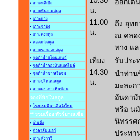
10.30
ออกเดิน
•
เกาะหลีเป๊ะ
น.
•
เกาะหินงามสตูล
•
เกาะยาง
11.00
ถึง อุท
•
เกาะจาบัง
น.
ณ คลอง
•
เกาะดงสตูล
•
ล่องแก่งสตูล
ทาง แล
•
เกาะรอกลอยสตูล
•
จุดดำน้ำสโตนเฮนจ์
เที่ยง
รับประ
•
จุดดำน้ำกองหินแปดไมล์
14.30
นำท่านข
•
จุดดำน้ำซากเรือจม
น.
•
เกาะบุโหลนสตูล
มะละกา
•
เกาะดง เกาะหินซ้อน
อันดามั
จองที่พักในสตูล
•
โรงแรมพินาเคิลวังใหม่
หรือ นม
** รวมเรื่อง ทัวร์มาเลเซีย
นิทรรศก
•
เก็นติ้ง
•
กัวลาลัมเปอร์
ประทาน
•
เกาะลังกาวี