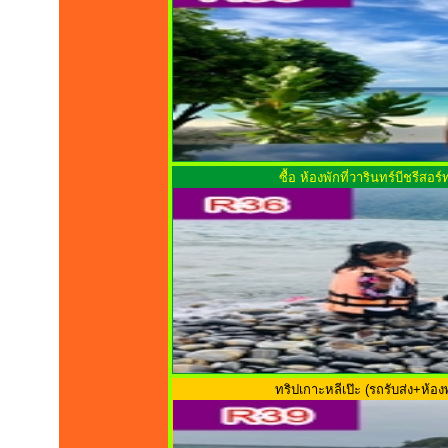
ซื้อ ห้องพักที่วารินทร์บีชรีสอร
ทริปเกาะหลีเป๊ะ (รถรับส่ง+ห้อ