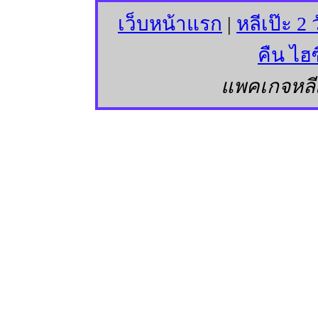
เว็บหน้าแรก
|
หลีเป๊ะ 2 
คืน ไฮซ
แพคเกจหลีเ