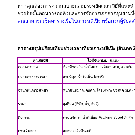
หากคุณต้องการความสบายและประหยัดเวลา วิธีที่แนะนำที่ส
ช่วยตัดขั้นตอนการต่อคิวและการจัดการเอกสารอุทยานที่ซั
คุณสามารถเช็คตารางเรือไปเกาะหลีเป๊ะ พร้อมรถตู้รับส่งได้
ตารางสรุปเปรียบเทียบช่วงเวลาเที่ยวเกาะหลีเป๊ะ (อัปเดต
คุณสมบัติ
ไฮซีซั่น (พ.ย. - เม.ย.)
สภาพอากาศ
ท้องฟ้าสดใส, น้ำใสมาก, คลื่นลมสงบ, แดดจัด
ความสวยงามทะเล
สวยที่สุด, น้ำใสเห็นปะการัง
จำนวนนักท่องเที่ยว
หนาแน่นมาก, คึกคัก, โดยเฉพาะช่วงพีค (ธ.ค.-ก
ราคา
สูงที่สุด (ที่พัก, ตั๋ว, ทัวร์)
กิจกรรม
ครบครัน, ดำน้ำดีเยี่ยม, Walking Street คึกคัก
การเดินทาง
สะดวก, เรือมีรอบถี่