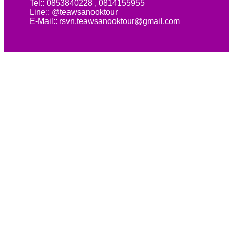
Tel:: 0853840228 , 0814155955
Line:: @teawsanooktour
E-Mail:: rsvn.teawsanooktour@gmail.com